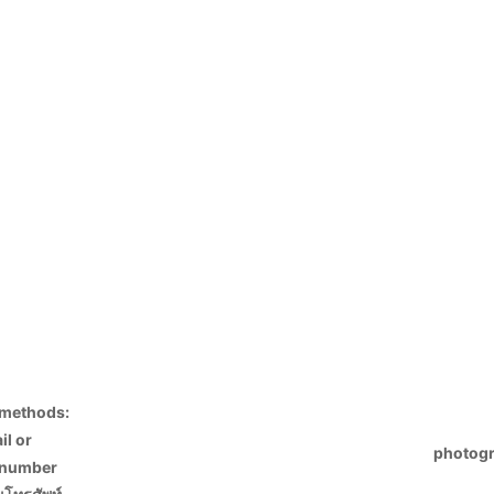
 methods:
il or
photog
 number