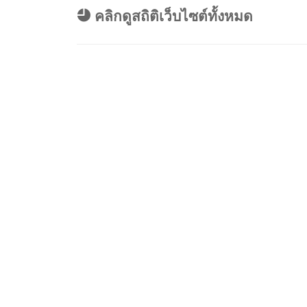
คำสั่ง/มอบหม
คลิกดูสถิติเว็บไซต์ทั้งหมด
4446.2568.pd
4470.2568.pdf
4894.2568.pd
4895.2568.pd