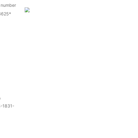
 number
8625*
e
-1831-