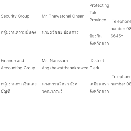
Protecting
Tak
Security Group
Mr. Thawatchai Onsan
Province
Telephon
number 08
กลุ่มงานความมั่นคง
นายธวัชชัย อ่อนสาร
ป้องกัน
6645*
จังหวัดตาก
Finance and
Ms. Narissara
District
Accounting Group
Angkhawatthanakrawee
Clerk
Telephon
กลุ่มงานการเงินและ
นางสาวนริศรา อังค
เสมียนตรา
number 0
บัญชี
วัฒนากระวี
จังหวัดตาก