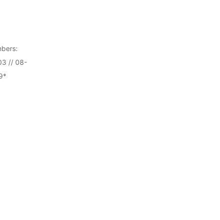
bers:
3 // 08-
9*