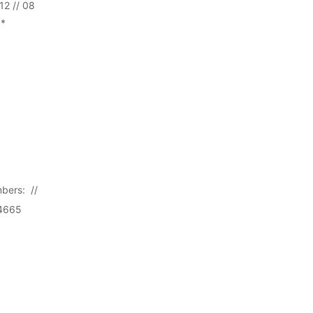
2 // 08
8*
bers: //
4665