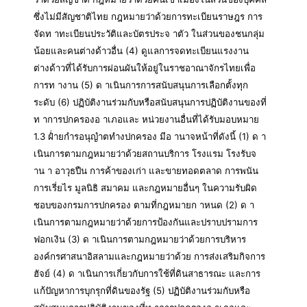
ซึ่งไม่มีสัญชาติไทย กฎหมายว่าด้วยการทะเบียนราษฎร การ
จัดท าทะเบียนประวัติและบัตรประจ าตัว ในส่วนของชนกลุ่ม
น้อยและคนต่างด้าวอื่น (4) ดูแลการจดทะเบียนแรงงาน
ต่างด้าวที่ได้รับการผ่อนผันให้อยู่ในราชอาณาจักรไทยเพื่อ
การท างาน (5) ด าเนินการการสนับสนุนการเลือกตั้งทุก
ระดับ (6) ปฏิบัติงานร่วมกับหรือสนับสนุนการปฏิบัติงานของที่
ท าการปกครองอ าเภอและ หน่วยงานอื่นที่ได้รับมอบหมาย
1.3 ฝ่ำยกำรอนุญำตทำงปกครอง มีอ านาจหน้าที่ดังนี้ (1) ด า
เนินการตามกฎหมายว่าด้วยสถานบริการ โรงแรม โรงรับจ
าน า อาวุธปืน การค้าของเก่า และขายทอดตลาด การพนัน
การเรี่ยไร มูลนิธิ สมาคม และกฎหมายอื่นๆ ในความรับผิด
ชอบของกรมการปกครอง ตามที่กฎหมายก าหนด (2) ด า
เนินการตามกฎหมายว่าด้วยการป้องกันและปราบปรามการ
ฟอกเงิน (3) ด าเนินการตามกฎหมายว่าด้วยการบริหาร
องค์กรศาสนาอิสลามและกฎหมายว่าด้วย การส่งเสริมกิจการ
ฮัจย์ (4) ด าเนินการเกี่ยวกับการใช้ที่ดินสาธารณะ และการ
แก้ปัญหาการบุกรุกที่ดินของรัฐ (5) ปฏิบัติงานร่วมกับหรือ